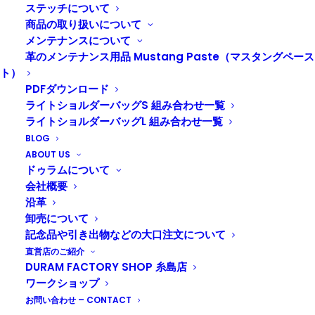
ステッチについて
商品の取り扱いについて
メンテナンスについて
革のメンテナンス用品 Mustang Paste（マスタングペース
ト）
PDFダウンロード
ライトショルダーバッグS 組み合わせ一覧
ライトショルダーバッグL 組み合わせ一覧
BLOG
mano キーケース
ABOUT US
ドゥラムについて
キーケース
,
名入れ対応
会社概要
沿革
卸売について
記念品や引き出物などの大口注文について
直営店のご紹介
DURAM FACTORY SHOP 糸島店
ワークショップ
お問い合わせ – CONTACT