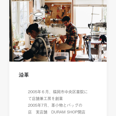
会社概要
ドゥラムの会社概要です。
工房の住所や連絡先など。
沿革
2005年６月、福岡市中央区薬院に
て店舗兼工房を創業
2005年7月、革小物とバッグの
店 実店舗 DURAM SHOP開店