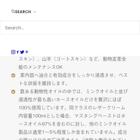
マスタングペーストのおすすめポイ
ント
SEARCH
馬（ホースハイド/コードバン）、牛（カウ/ブル/
バッファロー）、羊（シープスキン）、鹿（ディア
スキン）、山羊（ゴートスキン）など、動物皮革全
般のメンテナンスOK
革内部へ油分と有効成分をしっかり浸透させ、ベス
トな状態を維持します。
数ある動物性オイルの中では、ミンクオイルと並び
浸透性が最も高いホースオイルだけを贅沢にほぼ
100％使用しています。同クラスのレザークリーム
内容量100mlとした場合、マスタングペーストはホ
ースオイル97%を含むのに対し、他のミンクオイル
製品は通常1〜5％程度しか含まれていません。成分
の残りはロウや石油系オイル（油脂と表示されてい