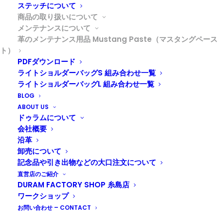
ステッチについて
商品の取り扱いについて
メンテナンスについて
革のメンテナンス用品 Mustang Paste（マスタングペース
動物性オイルではもっとも浸透力のある100％天然のホ
ト）
ースオイルを、レザーメンテナンス用に特別な精製を行
PDFダウンロード
い製品化されたマスタングペースト。革の表面のつや出
ライトショルダーバッグS 組み合わせ一覧
しやコーティングをする、従来のロウや石油ベースのも
ライトショルダーバッグL 組み合わせ一覧
のとは違い、革製品と同じ動物性オイルなので、皮革の
BLOG
ABOUT US
維持に最も適した栄養分を与え、乾燥や水分などのダメ
ドゥラムについて
ージから守ります。従来のミンクオイル以上の高い浸透
会社概要
力は、ハードなコードバン革であっても、油分を奥深く
沿革
まで染込ませ革内部へしっかり油分を補給します。さら
卸売について
にペースト状にしたことで布に取っても滑らかに伸び、
記念品や引き出物などの大口注文について
塗りムラの心配も無く扱いやすいです。
直営店のご紹介
DURAM FACTORY SHOP 糸島店
ワークショップ
お問い合わせ – CONTACT