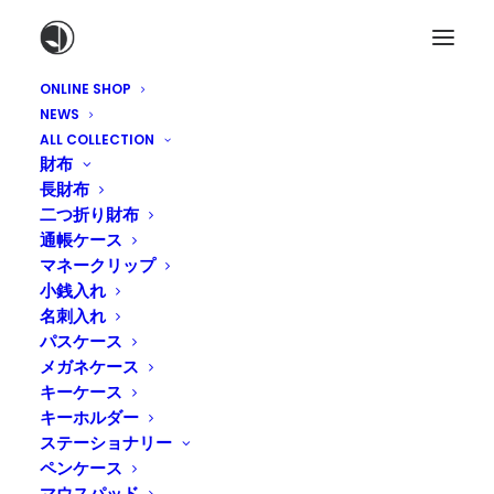
ONLINE SHOP
NEWS
ALL COLLECTION
財布
長財布
二つ折り財布
通帳ケース
革のメンテナンス用品
マネークリップ
MUSTANG PASTE（マスタン
小銭入れ
グペースト）
名刺入れ
パスケース
メガネケース
キーケース
キーホルダー
ステーショナリー
ペンケース
マウスパッド