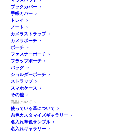
ブックカバー
手帳カバー
Home
商品について
トレイ
革のメンテナンス用品 Mustang Paste（マスタングペース
ノート
ト）
カメラストラップ
カメラポーチ
ポーチ
ファスナーポーチ
Duram Factoryとして革製品を扱い始め、メンテナンス
フラップポーチ
用品を色々使って試した結果、一番良いと思いました。
バッグ
そして、ぜひ皆さんにおすすめしたいと思いました。最
ショルダーポーチ
も古く、しかし新しい、革のメンテナンス用品です。
ストラップ
スマホケース
その他
商品について
使っている革について
こだわりのレザーオイル
糸色カスタマイズギャラリー
Mustang Paste（マスタングペース
名入れ革色サンプル
名入れギャラリー
ト）