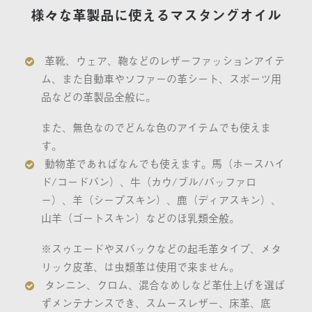
様々な革製品に使えるマスタングオイル
革靴、ウェア、鞄などのレザーファッションアイテ
ム、また自動車やソファーの革シート、スポーツ用
品などの革製品全般に。
また、無色なのでどんな色のアイテムでも使えま
す。
動物革であればなんでも使えます。馬（ホースハイ
ド/コードバン）、牛（カウ/ブル/バッファロ
ー）、羊（シープスキン）、鹿（ディアスキン）、
山羊（ゴートスキン）などのほ乳類全般。
※スゥエードやヌバックなどの起毛革タイプ、メタ
リック皮革、は虫類革は使用で来ません。
タンニン、クロム、混合なめしなど革仕上げを選ば
ずメンテナンスでき、スムースレザー、床革、底