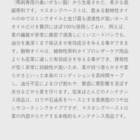
（馬刺専用の臭いがない脂）から生産された、希少な高
級原料です。マスタングペーストは、数ある動物性オイ
ルの中ではミンクオイルと並び最も浸透性が高いホース
オイルだけを贅沢にほぼ100％使用しており、例えば、
革の繊維が非常に緻密で浸透しにくいコードバンでも、
油分を奥深くまで染込ませ有効成分を与える事ができま
す。動物オイルは、植物性原料タイプのレザーケア用品
よりも皮革に適した有効成分を与える事ができ、揮発性
が低く非常に持続性が高いため、革が持つ滑らかさや柔
らかさといった本来のコンディションを長時間キープ
し、油分不足によるひび割れや、質感に悪影響を及ぼす
水分などから革を守ります。従来ほとんどのメンテナン
ス用品は、ロウや石油系をベースとする革表面のつや出
しやコーティングタイプですが、マスタングペーストは
革の内部からケアする本格的なメンテナンス用品です。