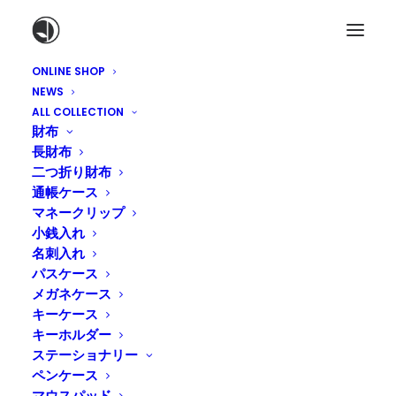
ONLINE SHOP
NEWS
ALL COLLECTION
名入れ出来る商品
財布
Hot Stamp
長財布
二つ折り財布
通帳ケース
マネークリップ
小銭入れ
オンラインショップ
で名入れ（ネーム）が出来る商品の
名刺入れ
一覧です。活版印刷で使っていた版を組み合わせて、ホ
パスケース
ットスタンプで刻印していきます。名入れすることでも
メガネケース
っとオリジナルな革小物に。プレゼントやギフトにもオ
キーケース
ススメです。名入れについて詳しくは”
こちら
“。
キーホルダー
ステーショナリー
ペンケース
Home
⁄ 名入れ対応
マウスパッド