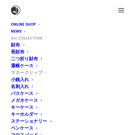
ONLINE SHOP
NEWS
ALL COLLECTION
革の手縫いマネークリップ
財布
Money Clip
長財布
二つ折り財布
通帳ケース
マネークリップ
小銭入れ
使うほどに味わい深く経年変化する植物性タンニン鞣し
名刺入れ
の
革のマネークリップ
。糸島の工房で一つ一つ手縫いで
パスケース
制作しています。お札をクリップにはさんで収納するマ
メガネケース
ネークリップはポケットに入れても嵩張らずお札やカー
キーケース
ドをスマートに持ち歩けます。
キーホルダー
ステーショナリー
ペンケース
Home
⁄
商品すべて
⁄ マネークリップ
マウスパッド