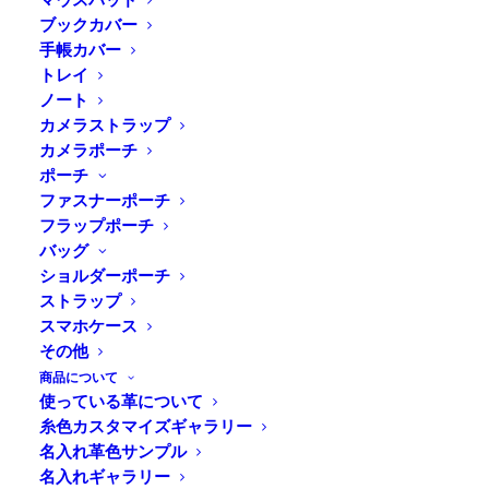
ブックカバー
手帳カバー
トレイ
Home
⁄
商品すべて
⁄
ステーショナリー
⁄
トレイ
⁄
ノート
DURAM レザートレイC
カメラストラップ
カメラポーチ
ポーチ
アクセサリーや名刺を入れるのに丁
ファスナーポーチ
度いいサイズのレザートレイ
フラップポーチ
バッグ
ショルダーポーチ
ナチュラルな質感の革を使ったレザートレイ。ミモザな
ストラップ
どの植物から採れるタンニンを使って加工された革は、
スマホケース
使うほどに味わい深く育ちます。ちょうど名刺が入る大
その他
きさでカードトレイとしてはもちろんアクセサリートレ
商品について
使っている革について
イにも最適です。また、こちらの商品は名入れも可能で
糸色カスタマイズギャラリー
す。活版印刷の版を使用したホットスタンプはナチュラ
名入れ革色サンプル
ルな質感の革に良く合います。ご自身用にはもちろん、
名入れギャラリー