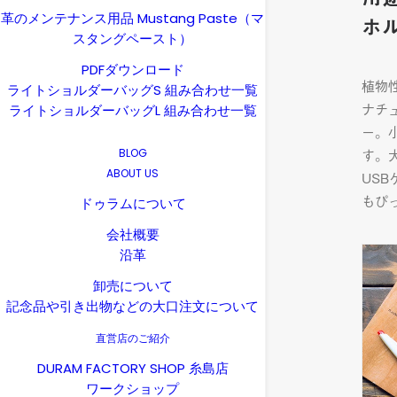
革のメンテナンス用品 Mustang Paste（マ
ホ
スタングペースト）
PDFダウンロード
植物
ライトショルダーバッグS 組み合わせ一覧
ナチ
ライトショルダーバッグL 組み合わせ一覧
ー。
す。
BLOG
ABOUT US
US
もぴ
ドゥラムについて
会社概要
沿革
卸売について
記念品や引き出物などの大口注文について
直営店のご紹介
DURAM FACTORY SHOP 糸島店
ワークショップ