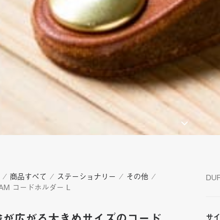
⁄
商品すべて
⁄
ステーショナリー
⁄
その他
⁄
DU
AM コードホルダー L
途が広がる大きめサイズのコード
サ