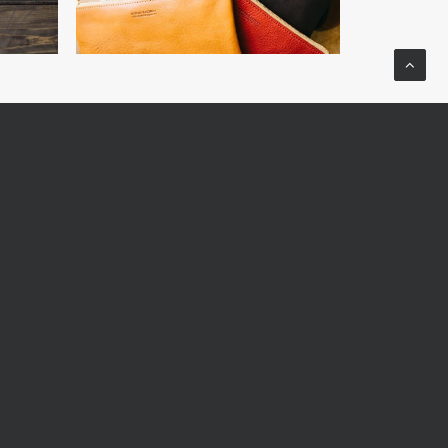
NEXT
us
ABOUT US