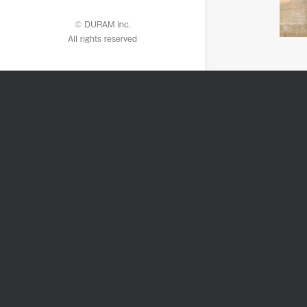
© DURAM inc.
All rights reserved
P