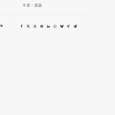
材
牛革・真鍮
re