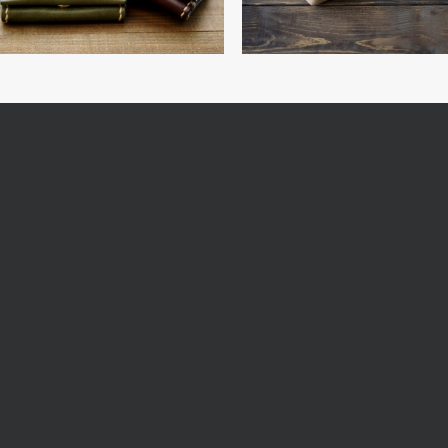
REV
follow 
直営店
オンラインショ