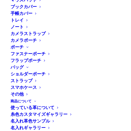
ブックカバー
手帳カバー
トレイ
Home
⁄
商品すべて
⁄
ポーチ
⁄
ベルトポーチ
⁄
ノート
DURAM ベルトポーチSS
カメラストラップ
カメラポーチ
ポーチ
スマホが入る、小さなベルトポーチ
ファスナーポーチ
フラップポーチ
バッグ
革の質感を生かした丸っとした形が特徴的な小さなベル
ショルダーポーチ
トポーチ。ベルトストラップをベルトに通して装着いた
ストラップ
だけます。携帯や小さめの財布などの持ち歩きにちょう
スマホケース
その他
ど良いサイズ感です。フラップデザインを「カドマル」
商品について
と「シカク」よりお選びいただけます。
使っている革について
糸色カスタマイズギャラリー
名入れ革色サンプル
名入れギャラリー