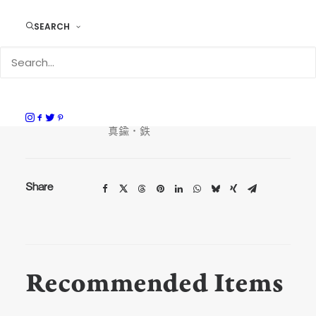
SEARCH
サイズ
外寸：約幅17.0×高さ11.5×奥行き
6.0cm
ストラップ
全長10cm巾2.0cm(ナスカン含む)、
ナスカン：長4.3cm巾1.9cm厚1.0cm
素材
牛革（スムース・オイルレザー）・
真鍮・鉄
Share
Recommended Items