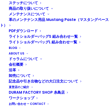
ステッチについて
商品の取り扱いについて
メンテナンスについて
革のメンテナンス用品 Mustang Paste（マスタングペース
ト）
PDFダウンロード
ライトショルダーバッグS 組み合わせ一覧
ライトショルダーバッグL 組み合わせ一覧
BLOG
ABOUT US
ドゥラムについて
オンラインショップへ
会社概要
沿革
卸売について
記念品や引き出物などの大口注文について
直営店のご紹介
DURAM FACTORY SHOP 糸島店
ワークショップ
DURAM ファスナーポーチA6 ショルダー 24034
お問い合わせ – CONTACT