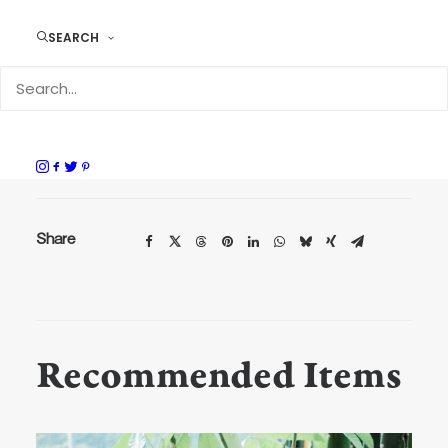
SEARCH
サイズ
H13.0×W18.0×D1.5cm、内寸（お
よそ）/ H11.0×W17.0×D1.0cm、
[Strap]約130cm
素材
ポーチ：牛革（ヴォーノ）・ファス
ナー/ショルダー：牛革紐
Share
Recommended Items