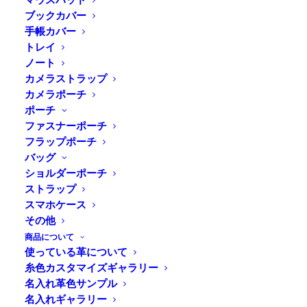
ブックカバー
手帳カバー
トレイ
Home
⁄
商品すべて
⁄
ポーチ
⁄
ショルダーポーチ
⁄
ノート
DURAM ファスナーポーチA6 ショルダー
カメラストラップ
カメラポーチ
ポーチ
身軽にお手がけ、A6サイズのショルダーポーチ
ファスナーポーチ
フラップポーチ
バッグ
スマホと小さいお財布など、少量の荷物を持ち歩きたい
ショルダーポーチ
時に便利なA6サイズのショルダーポーチ。ファスナー
ストラップ
ポーチA6にショルダーを取り付けました。スマホポー
スマホケース
その他
チとして、大きなカバンと別に持ち歩くのにも便利で
商品について
す。
使っている革について
糸色カスタマイズギャラリー
名入れ革色サンプル
名入れギャラリー