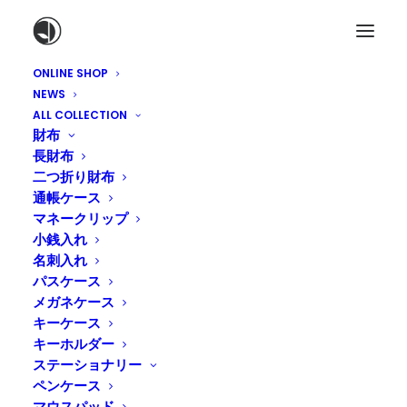
ONLINE SHOP
NEWS
ALL COLLECTION
財布
長財布
二つ折り財布
通帳ケース
マネークリップ
小銭入れ
名刺入れ
パスケース
メガネケース
年末年始のお休みについて
キーケース
キーホルダー
2024年12月24日
|
IN
ONLINE SHOP
,
NEWS
,
糸島店
,
木の葉モール
ステーショナリー
店
|
BY
AI MASAKI
ペンケース
マウスパッド