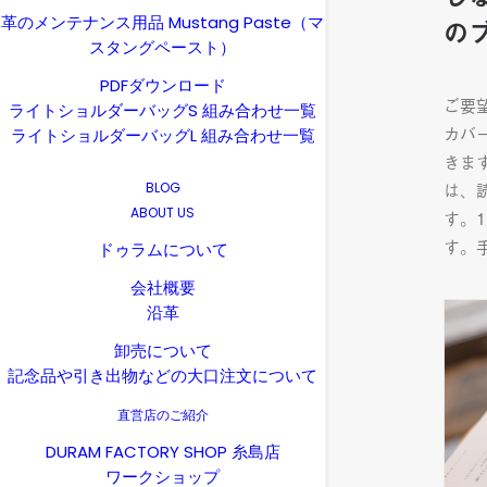
革のメンテナンス用品 Mustang Paste（マ
の
スタングペースト）
PDFダウンロード
ご要
ライトショルダーバッグS 組み合わせ一覧
カバ
ライトショルダーバッグL 組み合わせ一覧
きま
は、
BLOG
ABOUT US
す。
す。
ドゥラムについて
会社概要
沿革
卸売について
記念品や引き出物などの大口注文について
直営店のご紹介
DURAM FACTORY SHOP 糸島店
ワークショップ