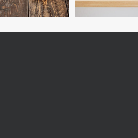
REV
follow 
直営店
オンラインショ