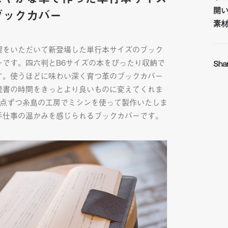
開
ブックカバー
素
望をいただいて新登場した単行本サイズのブック
ーです。四六判とB6サイズの本をぴったり収納で
Sha
す。使うほどに味わい深く育つ革のブックカバー
読書の時間をきっとより良いものに変えてくれま
1点ずつ糸島の工房でミシンを使って製作いたしま
手仕事の温かみを感じられるブックカバーです。