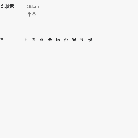
いた状態
38cm
材
牛革
re