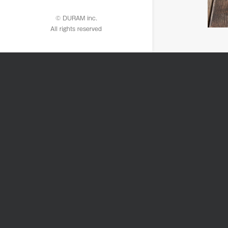
© DURAM inc.
All rights reserved
P