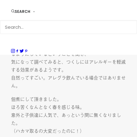
SEARCH
糸島はこの時期になると大量のつくしが生えます。
工房の近くにある田んぼのあぜ道も例外ではなく、昼休
みに皆でつくし狩りへ。
アルバイトさんから花粉症対策として季節の野草を食べ
るようにしているということを聞き、
気になって調べてみると、つくしにはアレルギーを軽減
する効果があるようです。
自然ってすごい。アレグラ飲んでいる場合ではありませ
ん。
佃煮にして頂きました。
ほろ苦くなんとなく春を感じる味。
意外と子供達に人気で、あっという間に無くなりまし
た。
（ハカマ取るの大変だったのに！）