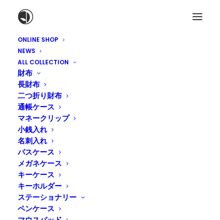
ONLINE SHOP
NEWS
ALL COLLECTION
財布
長財布
二つ折り財布
通帳ケース
マネークリップ
小銭入れ
名刺入れ
パスケース
メガネケース
今年もつくし取り
キーケース
キーホルダー
2018年3月2日
|
IN
工房のこと
,
BLOG
|
BY
TADASHI NAKAGAWA
ステーショナリー
ペンケース
マウスパッド