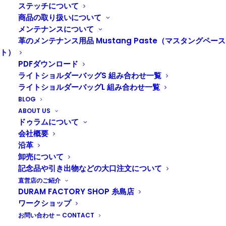
た。
ステッチについて
森の中の神社は静謐な雰囲気で、やっぱり気が引き締ま
商品の取り扱いについて
ります。
メンテナンスについて
今年は新店舗など色々と大変な年になりそうですが、
革のメンテナンス用品 Mustang Paste（マスタングペース
初心を忘れずに丁寧に仕事していきたいと思います。
ト）
皆さんにとって良い一年になりますように。
PDFダウンロード
ライトショルダーバッグS 組み合わせ一覧
ライトショルダーバッグL 組み合わせ一覧
BLOG
ABOUT US
ドゥラムについて
会社概要
沿革
卸売について
記念品や引き出物などの大口注文について
直営店のご紹介
DURAM FACTORY SHOP 糸島店
ワークショップ
お問い合わせ – CONTACT