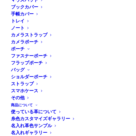
ブックカバー
手帳カバー
トレイ
ノート
カメラストラップ
カメラポーチ
ポーチ
ファスナーポーチ
フラップポーチ
バッグ
ショルダーポーチ
ストラップ
Home
Blog
工房のこと
スマホケース
明けましておめでとうございます。
その他
商品について
使っている革について
糸色カスタマイズギャラリー
名入れ革色サンプル
工房のスタッフ一同で櫻井神社に初詣に行ってきまし
名入れギャラリー