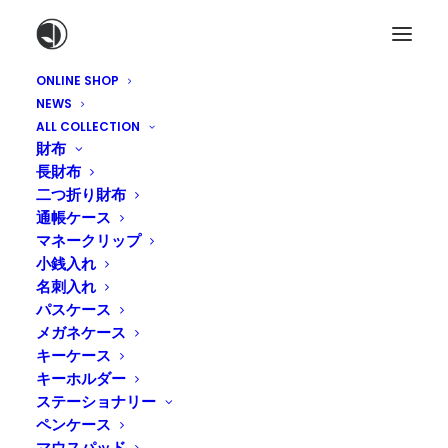
ONLINE SHOP
NEWS
ALL COLLECTION
財布
長財布
二つ折り財布
通帳ケース
マネークリップ
小銭入れ
名刺入れ
パスケース
明けましておめでとうござ
メガネケース
キーケース
います。
キーホルダー
ステーショナリー
2017年1月6日
|
IN
工房のこと
,
BLOG
|
BY
TADASHI NAKAGAWA
ペンケース
マウスパッド