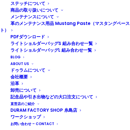
ステッチについて
商品の取り扱いについて
メンテナンスについて
革のメンテナンス用品 Mustang Paste（マスタングペース
ト）
PDFダウンロード
ライトショルダーバッグS 組み合わせ一覧
ライトショルダーバッグL 組み合わせ一覧
BLOG
ABOUT US
ドゥラムについて
会社概要
沿革
卸売について
好きな革色を選んで、レーザー刻印いたします
記念品や引き出物などの大口注文について
小さなお子さまから大人の皆様にもご参加いただいてい
直営店のご紹介
ます。
DURAM FACTORY SHOP 糸島店
手書きイラストだけでなく、ご用意しているモチーフを
ワークショップ
配置したり、お名前を入れることも可能です。
お問い合わせ – CONTACT
糸島ドライブがてら、ぜひ体験してみてください。