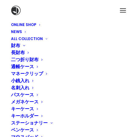
ONLINE SHOP
NEWS
ALL COLLECTION
財布
長財布
二つ折り財布
通帳ケース
【レーザー刻印】コースタ
マネークリップ
小銭入れ
ー/1,980円〜2,530円
名刺入れ
パスケース
メガネケース
キーケース
キーホルダー
ステーショナリー
ペンケース
マウスパッド