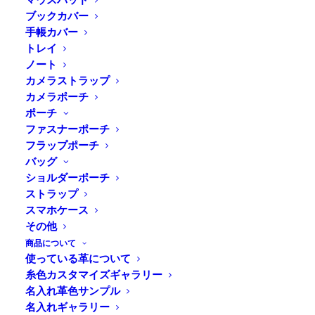
ブックカバー
手帳カバー
Home
ワークショップ
トレイ
【レーザー刻印】コースター/1,980円〜2,530円
ノート
カメラストラップ
カメラポーチ
ポーチ
オリジナルのコースター作り
ファスナーポーチ
フラップポーチ
バッグ
価格：1,980円〜2,530円
ショルダーポーチ
所要時間：30分
ストラップ
難易度：☆（どなたでも）
スマホケース
内容：自分だけのコースターを作れます！
その他
お好きなコースターに、レーザー刻印を施して仕上げま
す。
商品について
使っている革について
料金内訳
・コースター代：880円
糸色カスタマイズギャラリー
・レーザー刻印代：1,100円 または 1,650円
名入れ革色サンプル
※刻印サイズにより異なります。
名入れギャラリー