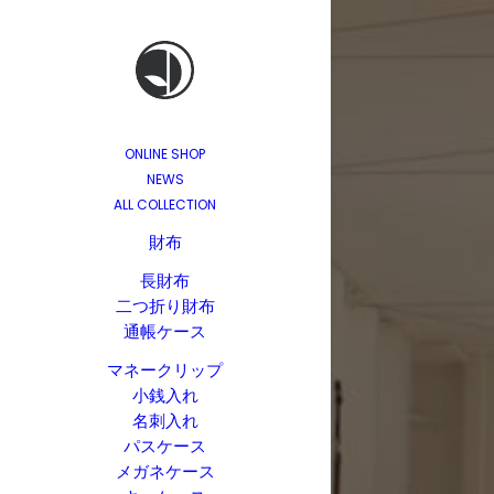
ONLINE SHOP
NEWS
ALL COLLECTION
財布
長財布
二つ折り財布
通帳ケース
マネークリップ
小銭入れ
名刺入れ
パスケース
メガネケース