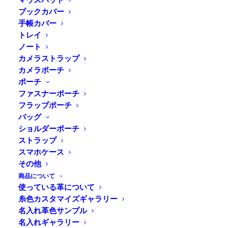
ブックカバー
手帳カバー
トレイ
Home
⁄
商品すべて
⁄
小銭入れ
⁄ DURAM コイン&カ
ノート
ード
カメラストラップ
カメラポーチ
ポーチ
コインとお札、カードまで、必要な
ファスナーポーチ
ものがコンパクトに納まる小さな財
フラップポーチ
布
バッグ
ショルダーポーチ
ストラップ
スマホケース
丸いフラップとコロンとした形がかわいいハンドメイド
その他
の小さな財布。コインとお札とカードをまとめてコンパ
商品について
クトに持ち運べます。
使っている革について
日本国内で加工された植物性タンニン鞣しの革を使って
糸色カスタマイズギャラリー
おり、使うほどに味わい深く変わっていくのを楽しめま
名入れ革色サンプル
す。また、名入れにも対応しております。プレゼントや
名入れギャラリー