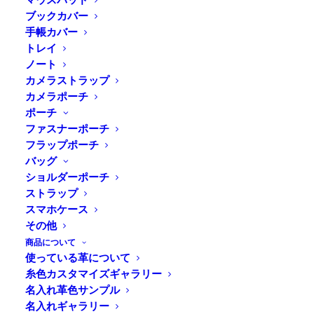
ブックカバー
手帳カバー
トレイ
Home
⁄
商品すべて
⁄
キーケース
⁄ DURAM スマート
ノート
キーケース
カメラストラップ
カメラポーチ
ポーチ
スマートキーが収納できる、かさば
ファスナーポーチ
る鍵の束をスマートにまとめる革の
フラップポーチ
キーケース
バッグ
ショルダーポーチ
ストラップ
スマホケース
真鍮の金属パーツとナチュラルな質感のタンニンレザー
その他
を使ったキーケース。スマートキーを取り付けても少し
商品について
余裕があるサイズです。かさばる鍵をまとめて、ベルト
使っている革について
ループやカバンなどに取り付けることができます。ま
糸色カスタマイズギャラリー
た、プレゼントやギフトにぴったりな名入れサービスも
名入れ革色サンプル
ご利用いただけます。活版印刷の版を使ったホットスタ
名入れギャラリー