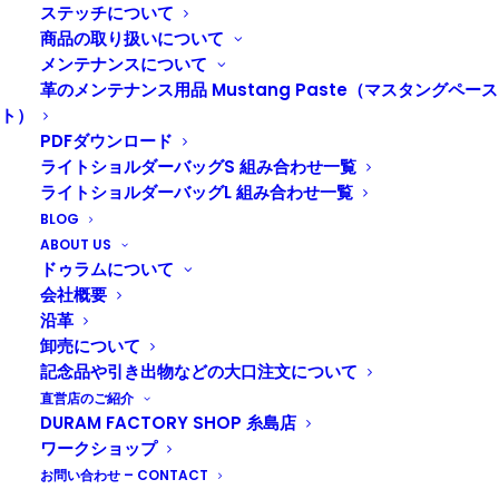
ステッチについて
商品の取り扱いについて
メンテナンスについて
革のメンテナンス用品 Mustang Paste（マスタングペース
ト）
PDFダウンロード
ライトショルダーバッグS 組み合わせ一覧
ライトショルダーバッグL 組み合わせ一覧
BLOG
ABOUT US
ドゥラムについて
オンラインショップへ
会社概要
沿革
卸売について
記念品や引き出物などの大口注文について
直営店のご紹介
DURAM FACTORY SHOP 糸島店
ワークショップ
DURAM ショルダー巾着バッグ 24003
お問い合わせ – CONTACT