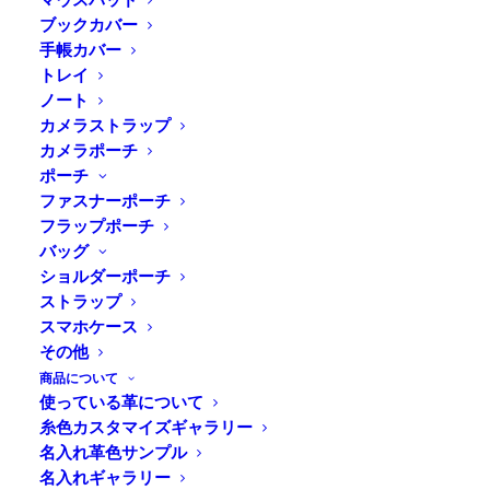
ブックカバー
手帳カバー
トレイ
Home
⁄
商品すべて
⁄
ポーチ
⁄
ショルダーポーチ
⁄
ノート
DURAM ショルダー巾着バッグ
カメラストラップ
カメラポーチ
ポーチ
革の質感を活かした巾着のショルダ
ファスナーポーチ
ーバッグ
フラップポーチ
バッグ
ショルダーポーチ
筒形ポーチの上部をナイロンコードで絞って閉じる、革
ストラップ
の巾着ポーチ。斜めがけや肩にかけられる、ショルダー
スマホケース
ストラップ付きです。コロンと可愛く、収納力もちょう
その他
ど良い大きさに仕上げました。
商品について
使っている革について
糸色カスタマイズギャラリー
名入れ革色サンプル
名入れギャラリー