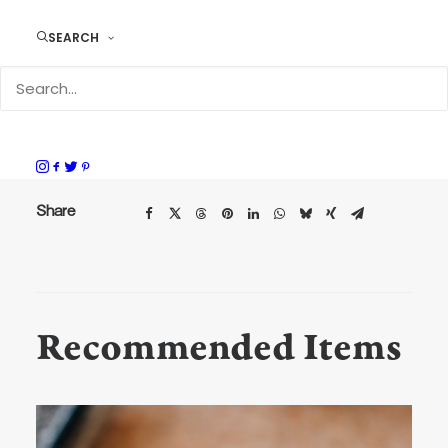
SEARCH
サイズ
H22.5×W14.5×D14.5cm
ストラップ
L135cm
素材
牛革（ヴォーノ）・真鍮・革紐・ナ
イロンコード
Share
Recommended Items