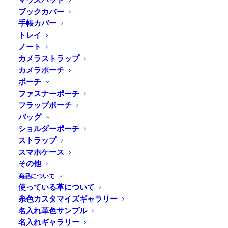
ブックカバー
手帳カバー
トレイ
Home
⁄
商品すべて
⁄
小銭入れ
⁄ DURAM ファスナー
ノート
ポーチmini
カメラストラップ
カメラポーチ
ポーチ
小銭入れや印鑑ケースに。小物の整
ファスナーポーチ
理に便利なミニサイズのポーチ
フラップポーチ
バッグ
ショルダーポーチ
小物の整理に便利な小さなポーチ。植物から採れるタン
ストラップ
ニンを使って丁寧に加工された革は、使うほどに味わい
スマホケース
深く経年変化します。ファスナーで開閉するので、クリ
その他
ップなど細かいものの整理にも活用できます。シンプル
商品について
使っている革について
なのでプレゼントにもオススメ。きっと何かの用途で便
糸色カスタマイズギャラリー
利に使っていただけると思います。
名入れ革色サンプル
名入れギャラリー