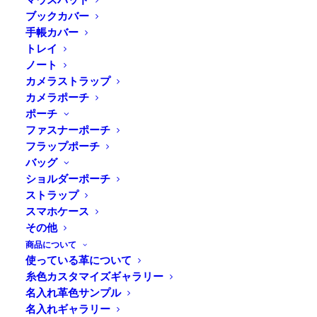
ブックカバー
手帳カバー
トレイ
Home
⁄
商品すべて
⁄
ステーショナリー
⁄
マウスパッ
ノート
ド
⁄ DURAM マウスパッド
カメラストラップ
カメラポーチ
ポーチ
いつも手に触れるナチュラルな革の
ファスナーポーチ
質感
フラップポーチ
バッグ
ショルダーポーチ
植物性タンニン鞣し革を使用した革製マウスパッド。な
ストラップ
めらかな手触りでマウスの滑りもよく革のナチュラルな
スマホケース
質感に癒されます。裏面にはキャメル色の豚スエードを
その他
使用。滑り止めの役割があり机としっかりグリップしま
商品について
使っている革について
す。また、名入れにも対応しているので、ご自身用には
糸色カスタマイズギャラリー
もちろんプレゼントやギフトにもおすすめです。使い込
名入れ革色サンプル
むごとに深い表情へと変わっていく革の質感をお楽しみ
名入れギャラリー