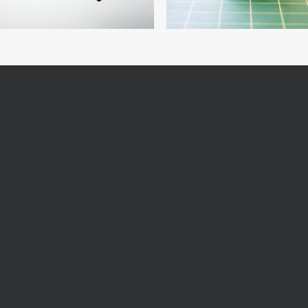
REV
follow 
直営店
オンラインショ
ップ