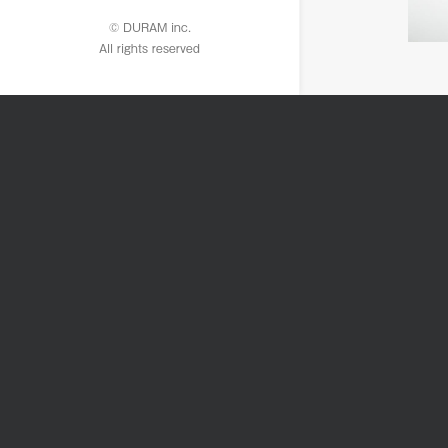
© DURAM inc.
All rights reserved
P