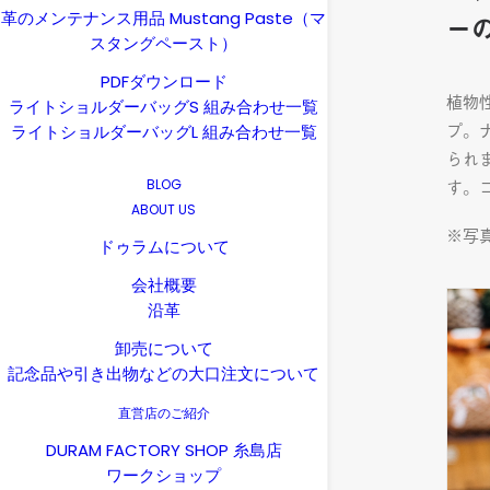
革のメンテナンス用品 Mustang Paste（マ
ー
スタングペースト）
PDFダウンロード
植物
ライトショルダーバッグS 組み合わせ一覧
プ。
ライトショルダーバッグL 組み合わせ一覧
られ
す。
BLOG
ABOUT US
※写
ドゥラムについて
会社概要
沿革
卸売について
記念品や引き出物などの大口注文について
直営店のご紹介
DURAM FACTORY SHOP 糸島店
ワークショップ