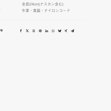
全長24cm(ナスカン含む)
材
牛革・真鍮・ナイロンコード
re