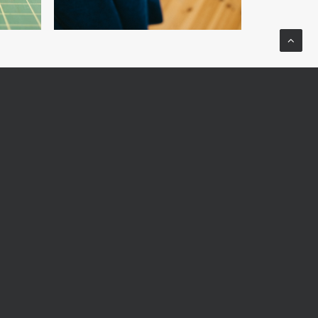
NEXT
us
ABOUT US