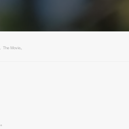
The Movie。
す。