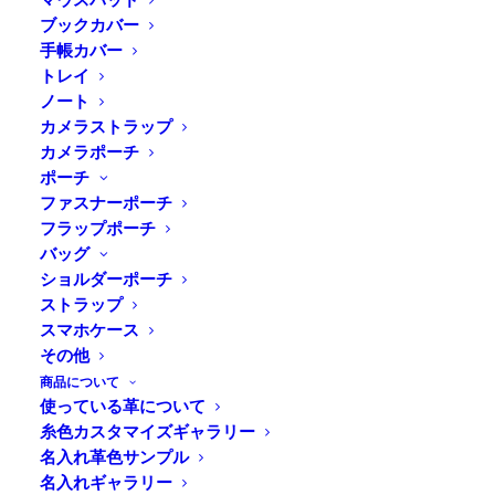
ブックカバー
手帳カバー
トレイ
ノート
カメラストラップ
カメラポーチ
ポーチ
ファスナーポーチ
フラップポーチ
バッグ
ショルダーポーチ
ストラップ
Home
News
護国神社蚤の市に出展します！
スマホケース
その他
商品について
使っている革について
こんにちは！ウェブ担当のタダシです。
糸色カスタマイズギャラリー
今週末、9月23日（日）のみですが、護国神社蚤の市に
名入れ革色サンプル
出展します。
名入れギャラリー