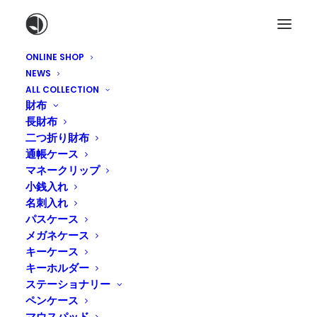
ONLINE SHOP
NEWS
ALL COLLECTION
財布
長財布
二つ折り財布
通帳ケース
マネークリップ
小銭入れ
名刺入れ
パスケース
護国神社蚤の市に出展しま
メガネケース
キーケース
す！
キーホルダー
ステーショナリー
2018年9月19日
|
IN
NEWS
|
BY
TADASHI NAKAGAWA
ペンケース
マウスパッド