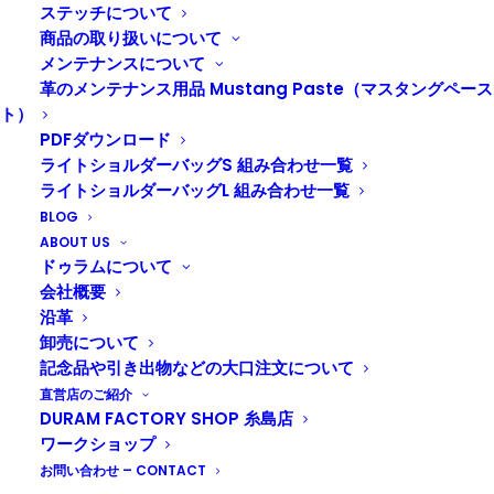
ステッチについて
週末は雨模様が予想されますが、今のところ、日曜日は
商品の取り扱いについて
曇りの予定になっております。
メンテナンスについて
護国神社蚤の市にお越しの予定の方は、ぜひ是非、日曜
革のメンテナンス用品 Mustang Paste（マスタングペース
日にお越しくださーい！
ト）
PDFダウンロード
平尾店、星子と社長がお出迎えします。
ライトショルダーバッグS 組み合わせ一覧
ライトショルダーバッグL 組み合わせ一覧
イベントは9時から16時まで開催しております！
BLOG
ABOUT US
ドゥラムについて
会社概要
沿革
卸売について
記念品や引き出物などの大口注文について
直営店のご紹介
DURAM FACTORY SHOP 糸島店
ワークショップ
お問い合わせ – CONTACT