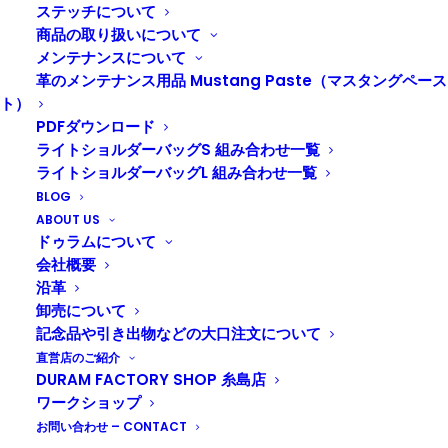
2016年10月22日（土）はまことに勝手ながら
ステッチについて
臨時休業とさせていただきます。
商品の取り扱いについて
メンテナンスについて
なお木の葉モール店は通常営業となります。
革のメンテナンス用品 Mustang Paste（マスタングペース
ご不便をおかけいたしますが宜しくお願いいたします。
ト）
PDFダウンロード
ライトショルダーバッグS 組み合わせ一覧
ライトショルダーバッグL 組み合わせ一覧
BLOG
ABOUT US
ドゥラムについて
会社概要
沿革
卸売について
記念品や引き出物などの大口注文について
直営店のご紹介
DURAM FACTORY SHOP 糸島店
ワークショップ
Tadashi Nakagawa
お問い合わせ – CONTACT