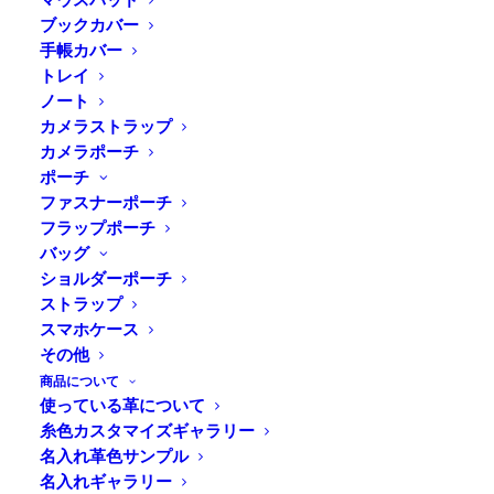
ブックカバー
手帳カバー
トレイ
ノート
カメラストラップ
カメラポーチ
ポーチ
ファスナーポーチ
フラップポーチ
バッグ
ショルダーポーチ
ストラップ
Home
News
臨時休業のお知らせ
スマホケース
その他
商品について
使っている革について
糸色カスタマイズギャラリー
糸島のDURAM FACTORY SHOPからのお知らせです。
名入れ革色サンプル
名入れギャラリー