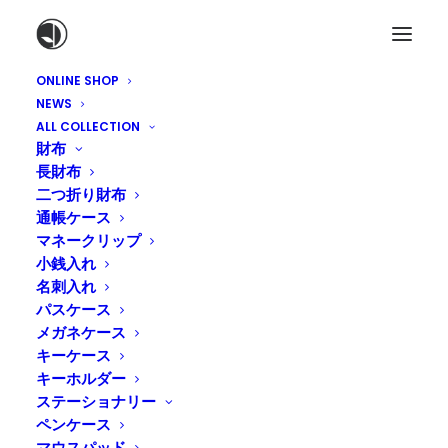
ONLINE SHOP
NEWS
ALL COLLECTION
財布
長財布
二つ折り財布
通帳ケース
マネークリップ
小銭入れ
名刺入れ
パスケース
メガネケース
臨時休業のお知らせ
キーケース
キーホルダー
2016年10月21日
|
IN
NEWS
,
糸島店
|
BY
TADASHI NAKAGAWA
ステーショナリー
ペンケース
マウスパッド