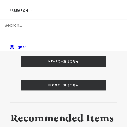
Tadashi Nakagawa
SEARCH
Duram Factory Shop 糸島 / mujina shouten 店長
NEWSの一覧はこちら
BLOGの一覧はこちら
Recommended Items