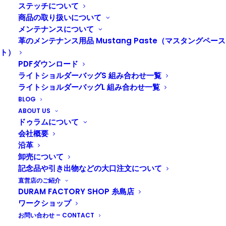
メガネケースと三角コインケースの名入れが
ステッチについて
無料でご利用いただけます！
商品の取り扱いについて
メンテナンスについて
この機会におじいちゃん、おばあちゃんへ
革のメンテナンス用品 Mustang Paste（マスタングペース
感謝の気持ちを込めたプレゼントはいかがですか？
ト）
PDFダウンロード
詳しくは”
こちら
“!
ライトショルダーバッグS 組み合わせ一覧
ライトショルダーバッグL 組み合わせ一覧
BLOG
ABOUT US
ドゥラムについて
会社概要
沿革
卸売について
記念品や引き出物などの大口注文について
直営店のご紹介
DURAM FACTORY SHOP 糸島店
ワークショップ
お問い合わせ – CONTACT