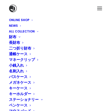
ONLINE SHOP
NEWS
ALL COLLECTION
財布
長財布
二つ折り財布
通帳ケース
マネークリップ
小銭入れ
名刺入れ
パスケース
敬老の日キャンペーン始ま
メガネケース
りました。
キーケース
キーホルダー
ステーショナリー
2016年9月2日
|
IN
ONLINE SHOP
,
NEWS
|
BY
TADASHI
ペンケース
NAKAGAWA
マウスパッド