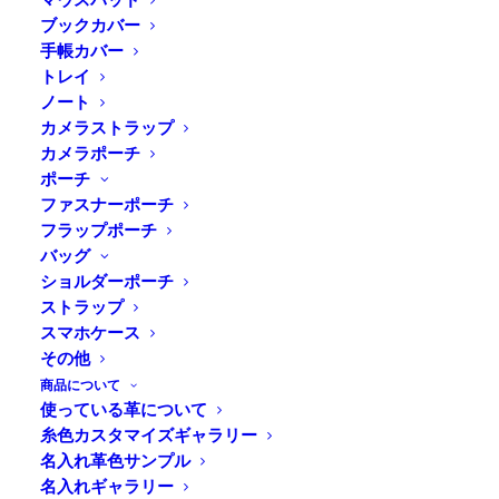
ブックカバー
手帳カバー
トレイ
ノート
カメラストラップ
カメラポーチ
ポーチ
ファスナーポーチ
フラップポーチ
バッグ
ショルダーポーチ
ストラップ
Home
News
Online Shop
スマホケース
敬老の日キャンペーン始まりました。
その他
商品について
使っている革について
糸色カスタマイズギャラリー
名入れ革色サンプル
Duram Online Shopでは9/19の敬老の日まで、
名入れギャラリー