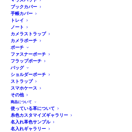
ブックカバー
手帳カバー
トレイ
ノート
カメラストラップ
カメラポーチ
ポーチ
ファスナーポーチ
フラップポーチ
バッグ
ショルダーポーチ
ストラップ
Home
News
Online Shop
新たな門出を応援する革小物
スマホケース
その他
商品について
使っている革について
糸色カスタマイズギャラリー
こんにちは！
名入れ革色サンプル
だんだんと暖かくなってきましたね。春っぽくなってき
名入れギャラリー