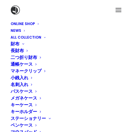
ONLINE SHOP
NEWS
ALL COLLECTION
財布
長財布
二つ折り財布
通帳ケース
マネークリップ
小銭入れ
名刺入れ
パスケース
新たな門出を応援する革小
メガネケース
物
キーケース
キーホルダー
ステーショナリー
2016年3月4日
|
IN
ONLINE SHOP
,
NEWS
|
BY
TADASHI
ペンケース
NAKAGAWA
マウスパッド