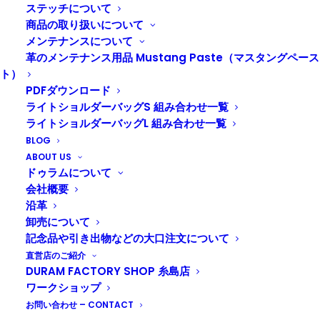
ました。
ステッチについて
また寒くなるかもしれませんが。
商品の取り扱いについて
メンテナンスについて
オンラインストアで入学・卒業、就職祝いにオススメの
革のメンテナンス用品 Mustang Paste（マスタングペース
商品をセレクトした特集をはじめました。
ト）
この時期だけのラッピングもありますよ！
PDFダウンロード
この機会に是非ご利用ください。
ライトショルダーバッグS 組み合わせ一覧
ライトショルダーバッグL 組み合わせ一覧
http://www.duram-shop.jp/?mode=f16
BLOG
ABOUT US
ドゥラムについて
会社概要
沿革
卸売について
記念品や引き出物などの大口注文について
直営店のご紹介
DURAM FACTORY SHOP 糸島店
ワークショップ
お問い合わせ – CONTACT