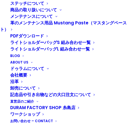
てきました。しかし、ここは糸島っ子のソウルフード、
ステッチについて
牧のうどんのお膝元。私の頭の中で、うどん戦争が勃発
商品の取り扱いについて
しています。
メンテナンスについて
革のメンテナンス用品 Mustang Paste（マスタングペース
こんにちは。うどん大好き、Web担当のTadashiです。
ト）
PDFダウンロード
Duram Factoryではタンニンレザーを使ったカメラスト
ライトショルダーバッグS 組み合わせ一覧
ラップを制作しています。今回のその中でも一番がっし
ライトショルダーバッグL 組み合わせ一覧
りした感じの、頼りがいのあるやつ。カメラストラップ
BLOG
Fをご紹介します。写真のモデルは、木の葉モール店に
ABOUT US
新しく入ったマサタカ氏にお願いしました！
ドゥラムについて
会社概要
沿革
卸売について
記念品や引き出物などの大口注文について
直営店のご紹介
DURAM FACTORY SHOP 糸島店
ワークショップ
お問い合わせ – CONTACT