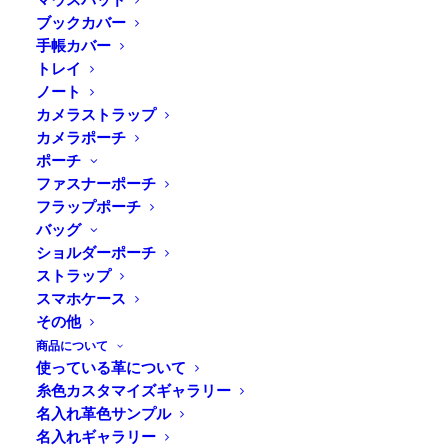
ブックカバー
手帳カバー
トレイ
ノート
カメラストラップ
カメラポーチ
ポーチ
ファスナーポーチ
フラップポーチ
バッグ
ショルダーポーチ
ストラップ
Home
Blog
革製品について
スマホケース
頼りがいがあるカメラストラップ
その他
商品について
使っている革について
糸色カスタマイズギャラリー
名入れ革色サンプル
近所に福岡うどん界の北の大物、資さんうどんが進出し
名入れギャラリー