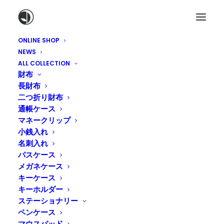
ONLINE SHOP
NEWS
ALL COLLECTION
財布
長財布
二つ折り財布
通帳ケース
マネークリップ
小銭入れ
名刺入れ
パスケース
頼りがいがあるカメラスト
メガネケース
ラップ
キーケース
キーホルダー
ステーショナリー
2015年5月28日
|
IN
革製品について
,
BLOG
|
BY
TADASHI
ペンケース
NAKAGAWA
マウスパッド