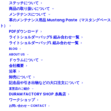
そこで、Duram Online Shopにて父の日キャンペーンを
ステッチについて
行います！
商品の取り扱いについて
6/21まで、期間限定ラッピングと３商品限定で名入れ
メンテナンスについて
を無料でご利用いただけます。
革のメンテナンス用品 Mustang Paste（マスタングペース
ト）
PDFダウンロード
ライトショルダーバッグS 組み合わせ一覧
ライトショルダーバッグL 組み合わせ一覧
BLOG
ABOUT US
ドゥラムについて
会社概要
沿革
卸売について
記念品や引き出物などの大口注文について
直営店のご紹介
DURAM FACTORY SHOP 糸島店
ワークショップ
父の日期間限定の無料ラッピング。油紙に程よくシワを
お問い合わせ – CONTACT
入れた、ナチュラルな質感の渋い雰囲気のラッピングで