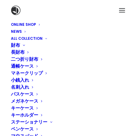
ONLINE SHOP
NEWS
ALL COLLECTION
財布
長財布
二つ折り財布
通帳ケース
マネークリップ
小銭入れ
名刺入れ
パスケース
父の日のキャンペーン始ま
メガネケース
りました。
キーケース
キーホルダー
ステーショナリー
2015年5月14日
|
IN
ONLINE SHOP
,
NEWS
|
BY
TADASHI
ペンケース
NAKAGAWA
マウスパッド