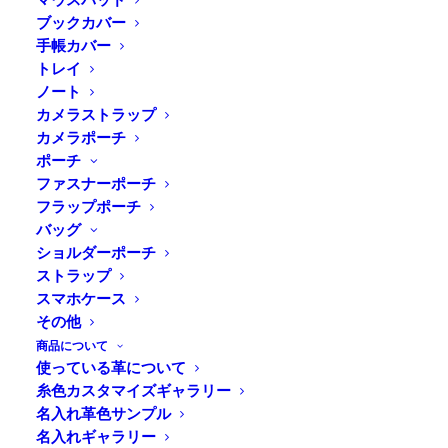
ブックカバー
手帳カバー
トレイ
ノート
カメラストラップ
カメラポーチ
ポーチ
ファスナーポーチ
フラップポーチ
バッグ
ショルダーポーチ
ストラップ
Home
News
Online Shop
スマホケース
父の日のキャンペーン始まりました。
その他
商品について
使っている革について
糸色カスタマイズギャラリー
名入れ革色サンプル
6/21は父の日です。
名入れギャラリー